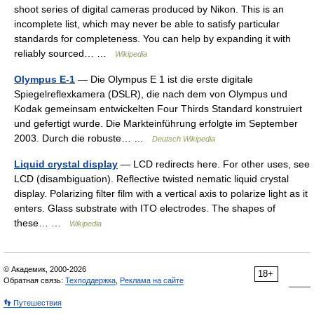
shoot series of digital cameras produced by Nikon. This is an
incomplete list, which may never be able to satisfy particular
standards for completeness. You can help by expanding it with
reliably sourced… …
Wikipedia
Olympus E-1
— Die Olympus E 1 ist die erste digitale
Spiegelreflexkamera (DSLR), die nach dem von Olympus und
Kodak gemeinsam entwickelten Four Thirds Standard konstruiert
und gefertigt wurde. Die Markteinführung erfolgte im September
2003. Durch die robuste… …
Deutsch Wikipedia
Liquid crystal display
— LCD redirects here. For other uses, see
LCD (disambiguation). Reflective twisted nematic liquid crystal
display. Polarizing filter film with a vertical axis to polarize light as it
enters. Glass substrate with ITO electrodes. The shapes of
these… …
Wikipedia
© Академик, 2000-2026
18+
Обратная связь:
Техподдержка
,
Реклама на сайте
👣 Путешествия