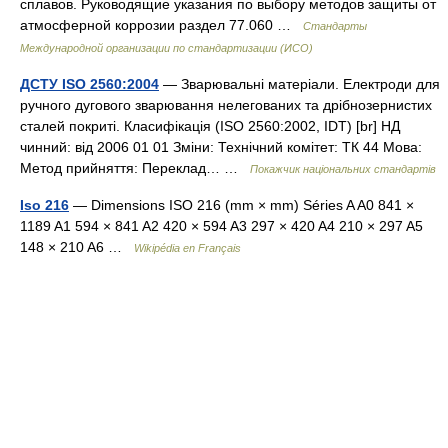
сплавов. Руководящие указания по выбору методов защиты от
атмосферной коррозии раздел 77.060 …
Стандарты
Международной организации по стандартизации (ИСО)
ДСТУ ISO 2560:2004
— Зварювальні матеріали. Електроди для
ручного дугового зварювання нелегованих та дрібнозернистих
сталей покриті. Класифікація (ISO 2560:2002, IDT) [br] НД
чинний: від 2006 01 01 Зміни: Технічний комітет: ТК 44 Мова:
Метод прийняття: Переклад… …
Покажчик національних стандартів
Iso 216
— Dimensions ISO 216 (mm × mm) Séries A A0 841 ×
1189 A1 594 × 841 A2 420 × 594 A3 297 × 420 A4 210 × 297 A5
148 × 210 A6 …
Wikipédia en Français